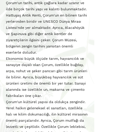
Çorum'un tarihi, antik çağlara kadar uzanır ve
ilde birçok tarihi yapı ve kalıntı bulunmaktadır.
Hattuşaş Antik Kenti, Çorum'un en bilinen tarihi
yerlerinden biridir ve UNESCO Dünya Mirası
Listesi'nde yer almaktadır. Ayrıca, Alacahöyük
ve Şapinuva gibi diğer antik kentler de
ziyaretçilerin ilgisini çeker. Çorum Müzesi,
bölgenin zengin tarihini yansıtan önemli
eserlerle doludur.
Ekonomisi büyük ölçüde tarım, hayvancılık ve
sanayiye dayalı olan Çorum, özellikle buğday,
arpa, nohut ve şeker pancarı gibi tarım ürünleri
ile bilinir. Ayrıca, büyükbaş hayvancılık ve süt
ürünleri üretimi de önemli bir yer tutar. Sanayi
alanında ise özellikle un, makarna ve çimento
fabrikaları öne çıkar.
Çorum'un kültürel yapısı da oldukça zengindir.
Yerel halkın geleneksel el sanatları, özellikle
halı ve kilim dokumacılığı, ilin kültürel mirasının
önemli parçalarıdır. Ayrıca, Çorum mutfağı da
lezzetli ve çeşitlidir. Özellikle Çorum leblebisi,