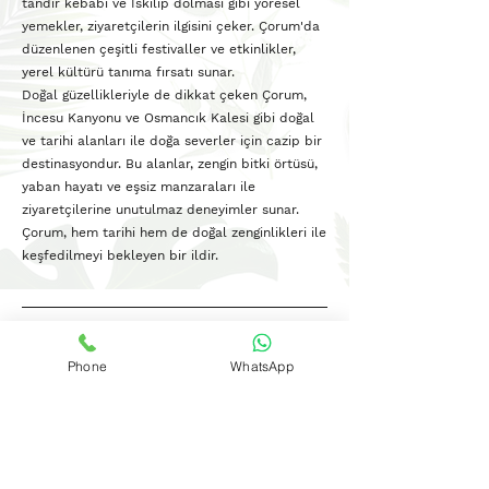
tandır kebabı ve İskilip dolması gibi yöresel
yemekler, ziyaretçilerin ilgisini çeker. Çorum'da
düzenlenen çeşitli festivaller ve etkinlikler,
yerel kültürü tanıma fırsatı sunar.
Doğal güzellikleriyle de dikkat çeken Çorum,
İncesu Kanyonu ve Osmancık Kalesi gibi doğal
ve tarihi alanları ile doğa severler için cazip bir
destinasyondur. Bu alanlar, zengin bitki örtüsü,
yaban hayatı ve eşsiz manzaraları ile
ziyaretçilerine unutulmaz deneyimler sunar.
Çorum, hem tarihi hem de doğal zenginlikleri ile
keşfedilmeyi bekleyen bir ildir.
Diode Lazer & IPL Lazer
Teknik Servis
Phone
WhatsApp