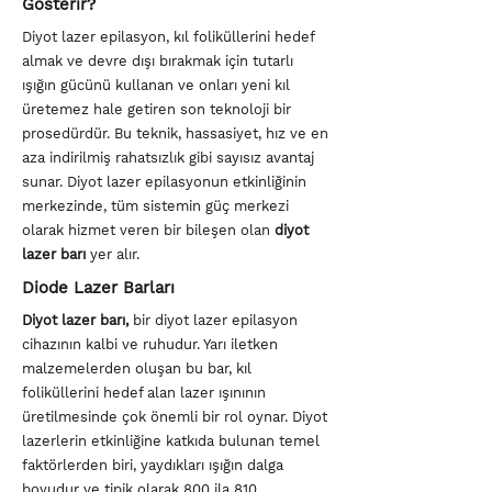
Gösterir?
Diyot lazer epilasyon, kıl foliküllerini hedef
almak ve devre dışı bırakmak için tutarlı
ışığın gücünü kullanan ve onları yeni kıl
üretemez hale getiren son teknoloji bir
prosedürdür. Bu teknik, hassasiyet, hız ve en
aza indirilmiş rahatsızlık gibi sayısız avantaj
sunar. Diyot lazer epilasyonun etkinliğinin
merkezinde, tüm sistemin güç merkezi
olarak hizmet veren bir bileşen olan
diyot
lazer barı
yer alır.
Diode Lazer Barları
Diyot lazer barı,
bir diyot lazer epilasyon
cihazının kalbi ve ruhudur. Yarı iletken
malzemelerden oluşan bu bar, kıl
foliküllerini hedef alan lazer ışınının
üretilmesinde çok önemli bir rol oynar. Diyot
lazerlerin etkinliğine katkıda bulunan temel
faktörlerden biri, yaydıkları ışığın dalga
boyudur ve tipik olarak 800 ila 810