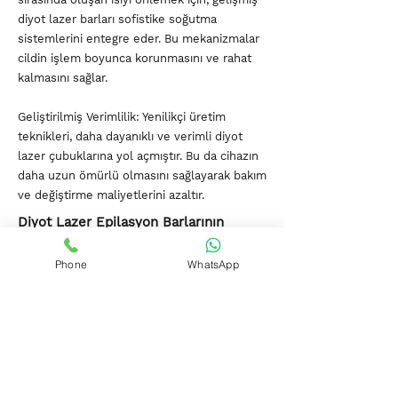
diyot lazer barları sofistike soğutma
sistemlerini entegre eder. Bu mekanizmalar
cildin işlem boyunca korunmasını ve rahat
kalmasını sağlar.
Geliştirilmiş Verimlilik: Yenilikçi üretim
teknikleri, daha dayanıklı ve verimli diyot
lazer çubuklarına yol açmıştır. Bu da cihazın
daha uzun ömürlü olmasını sağlayarak bakım
ve değiştirme maliyetlerini azaltır.
Diyot Lazer Epilasyon Barlarının
Özellikleri
Phone
WhatsApp
Diyot lazer epilasyon cihazlarındaki barlar bir
dizi avantaj sunar:
Hassasiyet: Diyot lazerler, koyu renkli, kaba
tüyleri hedef alırken çevredeki cilde zarar
vermeyecek şekilde tasarlanmıştır, bu da
onları çeşitli cilt tipleri ve tonları için uygun