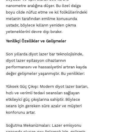
nanometre aralığına düşer. Bu özel dalga
boyu cilde nüfuz etme ve kıl foliküllerindeki
melanin tarafından emilme konusunda
ustadır, böylece kılların yeniden çıkma
yeteneklerini devre dışı bırakır.
Yenilikçi Özellikler ve Gelişmeler
Son yıllarda diyot lazer bar teknolojisinde,
diyot lazer epilasyon cihazlarının
performansını ve hassasiyetini artıran kayda
değer gelişmeler yaşanmıştır. Bu yenilikler:
Yüksek Güç Çıkışı: Modern diyot lazer barları,
hızlı ve verimli tedavi seansları sağlayan
etkileyici güç çıkışlarına sahiptir. Böylece
seans için gereken süre azalır ve müşteri
konforunu artar.
Soğutma Mekanizmaları: Lazer emisyonu
sırasında oluşan ısıyı önlemek için, gelişmiş