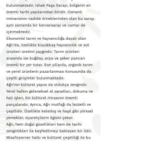
bulunmaktadır. İshak Paşa Sarayı, bölgenin en
önemli tarihi yapılarından biridir. Osmanlı
mimarisinin nadide örneklerinden olan bu saray,
aynı zamanda bir kervansaray ve camiyi de
içermektedir.
Ekonomisi tarım ve hayvancılığa dayalı olan
Ağrı'da, özellikle büyükbaş hayvancılık ve süt
ürünleri üretimi yaygındır. Tarım ürünleri
arasında ise buğday, arpa ve şeker pancarı
önemli bir yer tutar. Son yıllarda, organik tarım
ve yerel ürünlerin pazarlanması konusunda da
çeşitli girişimler bulunmaktadır.
Ağrı'nın kültürel yapısı da oldukça zengindir.
Yerel halkın geleneksel el sanatları, dokuma ve
halı işleri, ilin kültürel mirasının önemli
parçalarıdır. Ayrıca, Ağrı mutfağı da lezzetli ve
çeşitlidir. Özellikle keledoş ve haşıl gibi yöresel
yemekler, ziyaretçilerin ilgisini çeker.
Ağrı, hem doğal güzellikleri hem de tarihi
zenginlikleri ile keşfedilmeyi bekleyen bir ildir.
Misafirperver halkı ve kültürel çeşitliliği ile bu