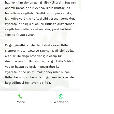
halı ve kilim dokumacılığı, ilin kültürel mirasının
önemli parçalarıdır. Ayrıca, Bitlis mutfağı da
lezzetli ve çeşitlidir. Özellikle büryan kebabı,
içli köfte ve Bitlis köftesi gibi yöresel yemekler,
ziyaretçilerin ilgisini çeker. Bitlis'te düzenlenen
çeşitli festivaller ve etkinlikler, yerel kültürü
tanıma fırsatı sunar.
Doğal güzellikleriyle de dikkat çeken Bitlis,
Nemrut Krater Gölü ve Süphan Dağı gibi doğal
alanları ile doğa severler için cazip bir
destinasyondur. Bu alanlar, zengin bitki örtüsü,
yaban hayatı ve eşsiz manzaraları ile
ziyaretçilerine unutulmaz deneyimler sunar.
Bitlis, hem tarihi hem de doğal zenginlikleri ile
keşfedilmeyi bekleyen bir ildir.
Diode Lazer & IPL Lazer
Phone
WhatsApp
Teknik Servis