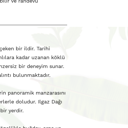
abilir ve randevu
eken bir ildir. Tarihi
nlılara kadar uzanan köklü
benzersiz bir deneyim sunar.
kalıntı bulunmaktadır.
hrin panoramik manzarasını
erlerle doludur. Ilgaz Dağı
bir yerdir.