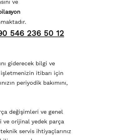
sını ve
pilasyon
nmaktadır.
+90 546 236 50 12
ını giderecek bilgi ve
şletmenizin itibarı için
rınızın periyodik bakımını,
rça değişimleri ve genel
ri ve orijinal yedek parça
eknik servis ihtiyaçlarınız