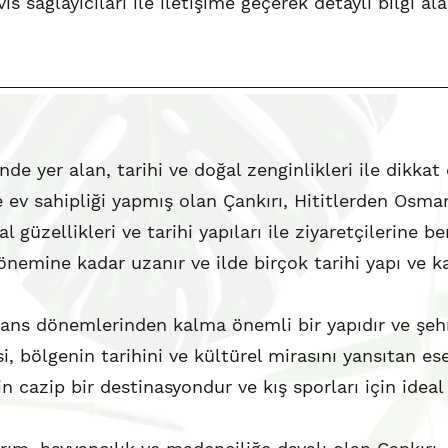
vis sağlayıcıları ile iletişime geçerek detaylı bilgi al
de yer alan, tarihi ve doğal zenginlikleri ile dikkat ç
ev sahipliği yapmış olan Çankırı, Hititlerden Osma
al güzellikleri ve tarihi yapıları ile ziyaretçilerine 
 dönemine kadar uzanır ve ilde birçok tarihi yapı ve 
zans dönemlerinden kalma önemli bir yapıdır ve şe
i, bölgenin tarihini ve kültürel mirasını yansıtan es
in cazip bir destinasyondur ve kış sporları için ideal 