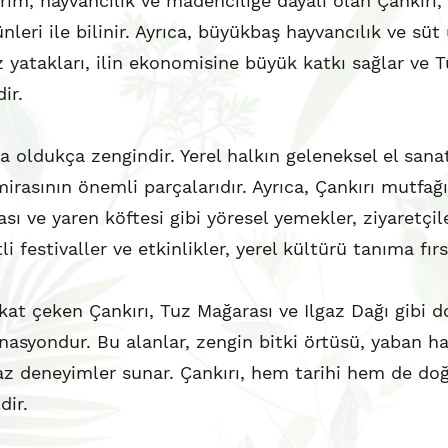
m, hayvancılık ve madenciliğe dayalı olan Çankırı, 
nleri ile bilinir. Ayrıca, büyükbaş hayvancılık ve sü
uz yatakları, ilin ekonomisine büyük katkı sağlar ve 
ir.
da oldukça zengindir. Yerel halkın geleneksel el sanatl
mirasının önemli parçalarıdır. Ayrıca, Çankırı mutfağı 
sı ve yaren köftesi gibi yöresel yemekler, ziyaretçiler
i festivaller ve etkinlikler, yerel kültürü tanıma fırs
kat çeken Çankırı, Tuz Mağarası ve Ilgaz Dağı gibi do
tinasyondur. Bu alanlar, zengin bitki örtüsü, yaban h
az deneyimler sunar. Çankırı, hem tarihi hem de doğa
dir.