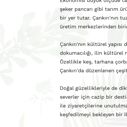
Ekonomisi büyük ölçüde tarı
şeker pancarı gibi tarım ürü
bir yer tutar. Çankırı'nın t
üretim merkezlerinden birid
Çankırı'nın kültürel yapısı 
dokumacılığı, ilin kültürel 
Özellikle keş, tarhana çorba
Çankırı'da düzenlenen çeşitl
Doğal güzellikleriyle de dik
severler için cazip bir des
ile ziyaretçilerine unutulm
keşfedilmeyi bekleyen bir il