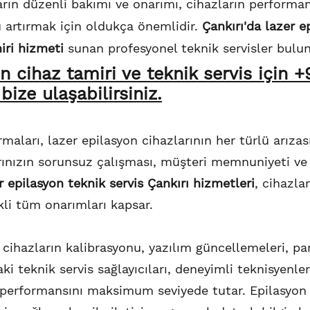
arın düzenli bakımı ve onarımı, cihazların performan
artırmak için oldukça önemlidir.
Çankırı'da lazer e
iri hizmeti
sunan profesyonel teknik servisler bulu
on
cihaz tamiri ve
teknik servis için 
ize ulaşabilirsiniz.
irmaları, lazer epilasyon cihazlarının her türlü arızas
ınızın sorunsuz çalışması, müşteri memnuniyeti ve i
 epilasyon teknik servis Çankırı hizmetleri
, cihazla
kli tüm onarımları kapsar.
 cihazların kalibrasyonu, yazılım güncellemeleri, pa
aki teknik servis sağlayıcıları, deneyimli teknisyenle
n performansını maksimum seviyede tutar. Epilasyon t