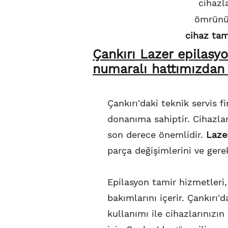
cihazl
ömrünü 
cihaz tam
Çankırı Lazer epilasy
numaralı hattımızdan b
Çankırı'daki teknik servis f
donanıma sahiptir. Cihazlar
son derece önemlidir.
Lazer
parça değişimlerini ve gere
Epilasyon tamir hizmetleri,
bakımlarını içerir. Çankırı'd
kullanımı ile cihazlarınızı