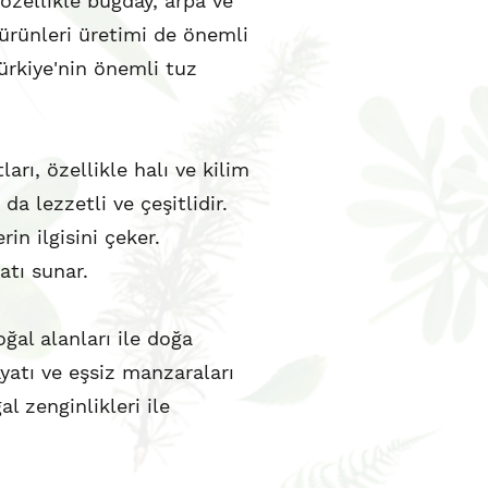
özellikle buğday, arpa ve
t ürünleri üretimi de önemli
Türkiye'nin önemli tuz
arı, özellikle halı ve kilim
da lezzetli ve çeşitlidir.
in ilgisini çeker.
atı sunar.
ğal alanları ile doğa
ayatı ve eşsiz manzaraları
l zenginlikleri ile