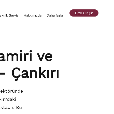
Bize Ulaşın
eknik Servis
Hakkımızda
Daha fazla
amiri ve
- Çankırı
 sektöründe
ırı'daki
ktadır. Bu