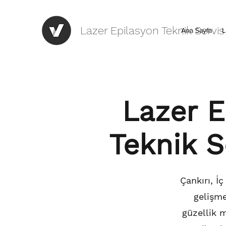
Lazer Epilasyon Teknik Servis
Ana Sayfa
L
Lazer E
Teknik S
Çankırı, İ
gelişme
güzellik m